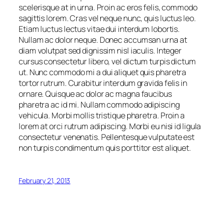
scelerisque at in urna. Proin ac eros felis, commodo
sagittis lorem. Cras vel neque nunc, quis luctus leo.
Etiam luctus lectus vitae dui interdum lobortis.
Nullam ac dolor neque. Donec accumsan urna at
diam volutpat sed dignissim nisl iaculis. Integer
cursus consectetur libero, vel dictum turpis dictum
ut. Nunc commodo mi a dui aliquet quis pharetra
tortor rutrum. Curabitur interdum gravida felis in
ornare. Quisque ac dolor ac magna faucibus
pharetra ac id mi. Nullam commodo adipiscing
vehicula. Morbi mollis tristique pharetra. Proin a
lorem at orci rutrum adipiscing. Morbi eu nisi id ligula
consectetur venenatis. Pellentesque vulputate est
non turpis condimentum quis porttitor est aliquet.
February 21, 2013