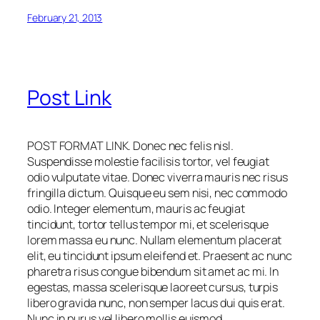
February 21, 2013
Post Link
POST FORMAT LINK. Donec nec felis nisl.
Suspendisse molestie facilisis tortor, vel feugiat
odio vulputate vitae. Donec viverra mauris nec risus
fringilla dictum. Quisque eu sem nisi, nec commodo
odio. Integer elementum, mauris ac feugiat
tincidunt, tortor tellus tempor mi, et scelerisque
lorem massa eu nunc. Nullam elementum placerat
elit, eu tincidunt ipsum eleifend et. Praesent ac nunc
pharetra risus congue bibendum sit amet ac mi. In
egestas, massa scelerisque laoreet cursus, turpis
libero gravida nunc, non semper lacus dui quis erat.
Nunc in purus vel libero mollis euismod.