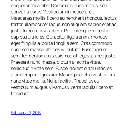
neque lorem a nibh. Donec nec nunc metus, sed
convallis purus. Vestibulum in neque arcu.
Maecenas mollis, libero eu hendrerit rhoncus, lectus
tortor ullamcorper lacus, non aliquam sapien erat ac
justo. In non cursus libero. Pellentesque molestie
dapibus ultricies. Curabitur ligula enim, rhoncus
eget fringilla a, porta fringilla sem. Cras commodo
nunc sed massa ultrices vulputate. Fusce ipsum
sem, fermentum quis euismod at, egestas nec justo.
Praesent nunc massa, dictum a lacinia vitae,
sollicitudin vitae sem. Fusce laoreet diam ultricies
diam tempor dignissim. Mauris pharetra vestibulum
nunc vitae mollis. Nulla facilisi. Phasellus eu
vestibulum augue. Vivamus viverra iaculis libero at
tincidunt.
February 21, 2013