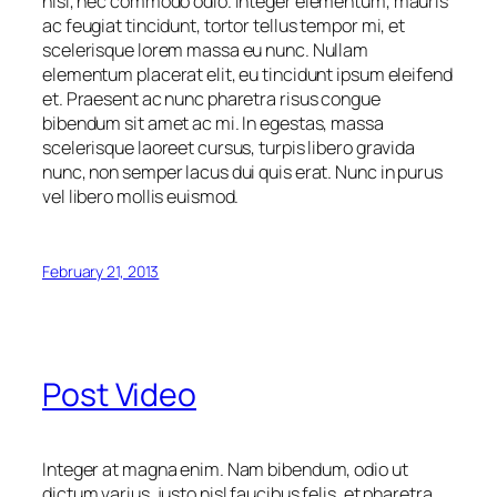
nisi, nec commodo odio. Integer elementum, mauris
ac feugiat tincidunt, tortor tellus tempor mi, et
scelerisque lorem massa eu nunc. Nullam
elementum placerat elit, eu tincidunt ipsum eleifend
et. Praesent ac nunc pharetra risus congue
bibendum sit amet ac mi. In egestas, massa
scelerisque laoreet cursus, turpis libero gravida
nunc, non semper lacus dui quis erat. Nunc in purus
vel libero mollis euismod.
February 21, 2013
Post Video
Integer at magna enim. Nam bibendum, odio ut
dictum varius, justo nisl faucibus felis, et pharetra