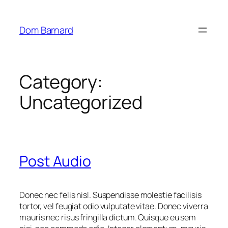
Skip
to
Dom Barnard
content
Category:
Uncategorized
Post Audio
Donec nec felis nisl. Suspendisse molestie facilisis
tortor, vel feugiat odio vulputate vitae. Donec viverra
mauris nec risus fringilla dictum. Quisque eu sem